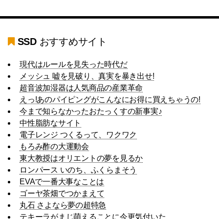
SSD
おすすめサイト
現代はルールを見失った時代だ
メッシュ 嘘を見破り、真実を暴き出せ!
超音波加湿器は人気商品の産業革命
えっ!あのパイピングがこんなにお得に買えちゃうの!
今まで知らなかったおたっくすの新事実♪
中性脂肪なサイト
電子レンジ つくるって、ワクワク
もろみ酢の大運動会
東大教授はオリエントの夢を見るか
ロンパース いのち、ふくらまそう
EVAで一番大事なことは
ゴーヤ茶畑でつかまえて
丸石 さよなら夢の超特急
テキーラがまじ萌えることに今更気付いた