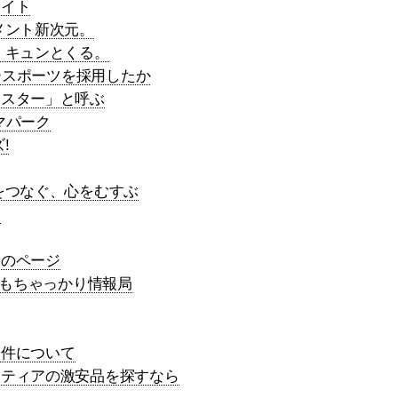
サイト
メント新次元。
、キュンとくる。
タースポーツを採用したか
マスター」と呼ぶ
マパーク
!
をつなぐ、心をむすぶ
た
たのページ
でもちゃっかり情報局
る件について
ンティアの激安品を探すなら