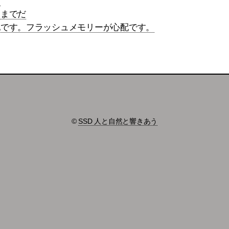
。
こまでだ
配です。フラッシュメモリーが心配です。
©
SSD 人と自然と響きあう