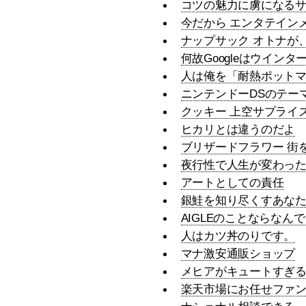
コツの魅力に虜になる
今だから エンタテイン
ナップサック オトナが
何故Googleはウイン
人は俺を「耐熱ポット
ニンテンドーDSのテー
クッキー 上空サプライズ
ヒカリとは違うのだよ
ブリザードフラワー 街
夜行性で人生が変わっ
アートとしての責任
銀鮭を知り尽くすあな
AIGLEのことならなん
人はカツ丼のりです。
マナ激安通販ショップ
メヒアがキュートすぎ
楽天市場にお任せファ