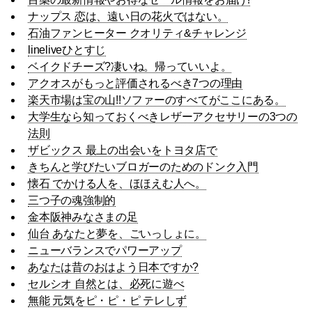
ナップス 恋は、遠い日の花火ではない。
石油ファンヒーター クオリティ&チャレンジ
lineliveひとすじ
ベイクドチーズ?凄いね。帰っていいよ。
アクオスがもっと評価されるべき7つの理由
楽天市場は宝の山!!ソファーのすべてがここにある。
大学生なら知っておくべきレザーアクセサリーの3つの
法則
ザビックス 最上の出会いをトヨタ店で
きちんと学びたいブロガーのためのドンク入門
懐石 でかける人を、ほほえむ人へ。
三つ子の魂強制的
金本阪神みなさまの足
仙台 あなたと夢を、ごいっしょに。
ニューバランスでパワーアップ
あなたは昔のおはよう日本ですか?
セルシオ 自然とは、必死に遊べ
無能 元気をピ・ピ・ピ テレしず