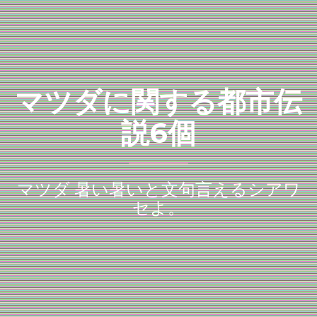
マツダに関する都市伝
説6個
マツダ 暑い暑いと文句言えるシアワ
セよ。