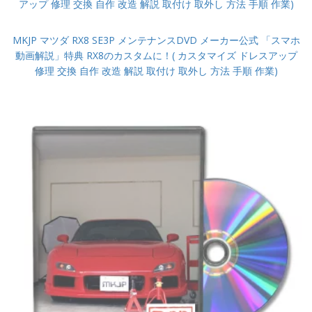
アップ 修理 交換 自作 改造 解説 取付け 取外し 方法 手順 作業)
MKJP マツダ RX8 SE3P メンテナンスDVD メーカー公式 「スマホ
動画解説」特典 RX8のカスタムに！( カスタマイズ ドレスアップ
修理 交換 自作 改造 解説 取付け 取外し 方法 手順 作業)