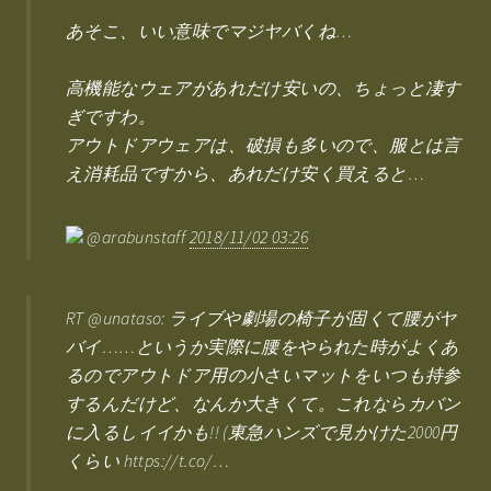
あそこ、いい意味でマジヤバくね…
高機能なウェアがあれだけ安いの、ちょっと凄す
ぎですわ。
アウトドアウェアは、破損も多いので、服とは言
え消耗品ですから、あれだけ安く買えると…
@arabunstaff
2018/11/02 03:26
RT @unataso: ライブや劇場の椅子が固くて腰がヤ
バイ……というか実際に腰をやられた時がよくあ
るのでアウトドア用の小さいマットをいつも持参
するんだけど、なんか大きくて。これならカバン
に入るしイイかも!! (東急ハンズで見かけた2000円
くらい https://t.co/…