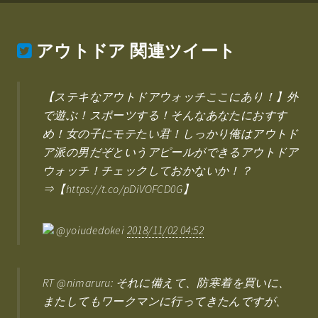
アウトドア
関連ツイート
【ステキなアウトドアウォッチここにあり！】外
で遊ぶ！スポーツする！そんなあなたにおすす
め！女の子にモテたい君！しっかり俺はアウトド
ア派の男だぞというアピールができるアウトドア
ウォッチ！チェックしておかないか！？
⇒【https://t.co/pDiVOFCD0G】
@yoiudedokei
2018/11/02 04:52
RT @nimaruru: それに備えて、防寒着を買いに、
またしてもワークマンに行ってきたんですが、