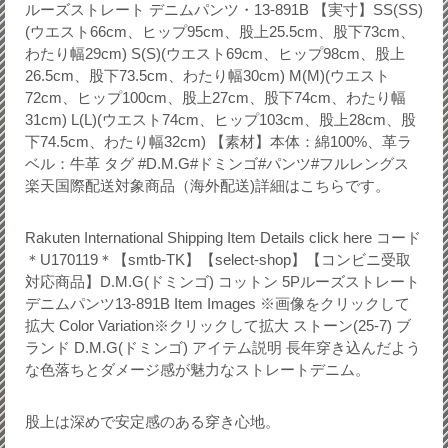
ルーズストレート デニムパンツ・13-891B 【実寸】SS(SS)
(ウエスト66cm、ヒップ95cm、股上25.5cm、股下73cm、
わたり幅29cm) S(S)(ウエスト69cm、ヒップ98cm、股上
26.5cm、股下73.5cm、わたり幅30cm) M(M)(ウエスト
72cm、ヒップ100cm、股上27cm、股下74cm、わたり幅
31cm) L(L)(ウエスト74cm、ヒップ103cm、股上28cm、股
下74.5cm、わたり幅32cm) 【素材】本体：綿100%、革ラ
ベル：牛革 タグ #D.M.G#ドミンゴ#パンツ#フルレングス
楽天国際配送対象商品（海外配送)詳細はこちらです。
Rakuten International Shipping Item Details click here コード
＊U170119＊【smtb-TK】【select-shop】【コンビニ受取
対応商品】D.M.G(ドミンゴ) コットン 5Pルーズストレート
デニムパンツ13-891B Item Images ※画像をクリックして
拡大 Color Variation※クリックして拡大 ストーン(25-7) ブ
ランド D.M.G(ドミンゴ) アイテム説明 長年穿き込んだよう
な色落ちとダメージ感が魅力なストレートデニム。
股上は深めで安定感のある穿き心地。