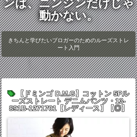
ンは、ニンジンだけじゃ
動かない。
きちんと学びたいブロガーのためのルーズストレ
ート入門
【ドミンゴ D.M.G】コットン 5Pル
ーズストレート デニムパンツ・13-
891B-1271701【レディース】【◎】