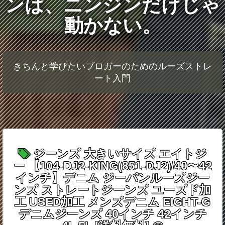
ンは、ニンジンだけじゃ
動かない。
きちんと学びたいブロガーのためのルーズストレ
ート入門
ジーンズ 大きいサイズ エイトジ
ー 【104-DJ2-KING(851-DJ2)/40〜42
インチ】デニム ジーパンルーズジー
ンズ ストレートジーンズ ユーズド加
工 USED加工 メンズデニム EIGHT-G
デニムジーンズ 40インチ 42インチ