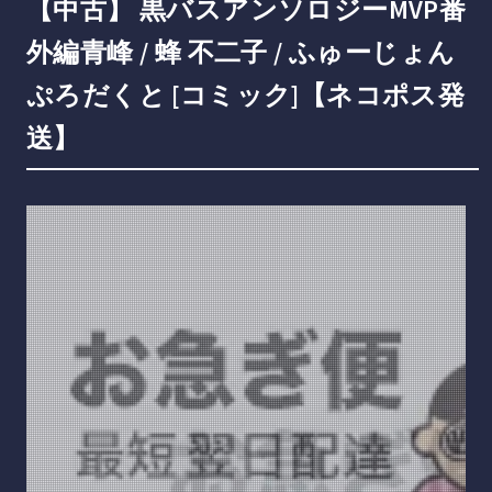
【中古】 黒バスアンソロジーMVP番
外編青峰 / 蜂 不二子 / ふゅーじょん
ぷろだくと [コミック]【ネコポス発
送】