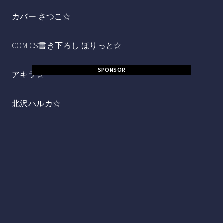
カバー さつこ☆
COMICS書き下ろし ほりっと☆
SPONSOR
アキラ☆
北沢ハルカ☆
紺☆
翠☆
唯野☆
七九六☆